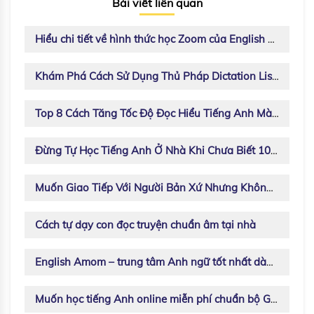
Bài viết liên quan
Hiểu chi tiết về hình thức học Zoom của English Amom
Khám Phá Cách Sử Dụng Thủ Pháp Dictation Listening - Nghe Chép Chính Tả
Top 8 Cách Tăng Tốc Độ Đọc Hiểu Tiếng Anh Mà Dân Ngoại Ngữ Không Chia Sẻ Với Bạn
Đừng Tự Học Tiếng Anh Ở Nhà Khi Chưa Biết 10 Kỹ Năng Luyện Nói Sau
Muốn Giao Tiếp Với Người Bản Xứ Nhưng Không Biết Tìm Ở Đâu, Thử Ngay Những Cách Sau
Cách tự dạy con đọc truyện chuẩn âm tại nhà
English Amom – trung tâm Anh ngữ tốt nhất dành cho mọi lứa tuổi
Muốn học tiếng Anh online miễn phí chuẩn bộ GD&ĐT ở đâu?