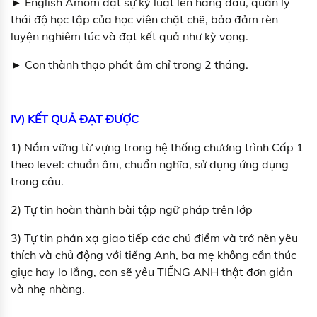
► English Amom đặt sự kỷ luật lên hàng đầu, quản lý
thái độ học tập của học viên chặt chẽ, bảo đảm rèn
luyện nghiêm túc và đạt kết quả như kỳ vọng.
► Con thành thạo phát âm chỉ trong 2 tháng.
IV) KẾT QUẢ ĐẠT ĐƯỢC
1) Nắm vững từ vựng trong hệ thống chương trình Cấp 1
theo level: chuẩn âm, chuẩn nghĩa, sử dụng ứng dụng
trong câu.
2) Tự tin hoàn thành bài tập ngữ pháp trên lớp
3) Tự tin phản xạ giao tiếp các chủ điểm và trở nên yêu
thích và chủ động với tiếng Anh, ba mẹ không cần thúc
giục hay lo lắng, con sẽ yêu TIẾNG ANH thật đơn giản
và nhẹ nhàng.