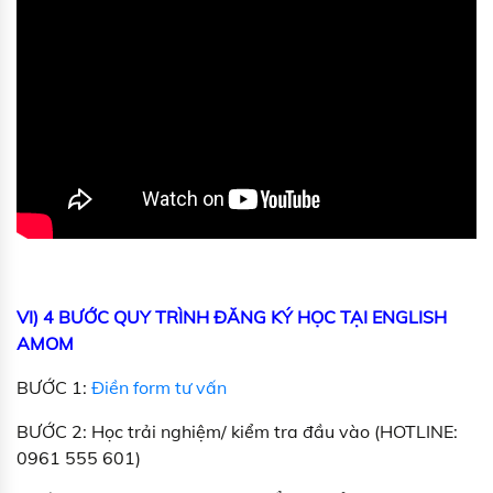
VI) 4 BƯỚC QUY TRÌNH ĐĂNG KÝ HỌC TẠI ENGLISH
AMOM
BƯỚC 1:
Điền form tư vấn
BƯỚC 2: Học trải nghiệm/ kiểm tra đầu vào (HOTLINE:
0961 555 601)