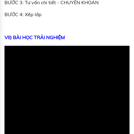
BƯỚC 3: Tư vấn chi tiết - CHUYỂN KHOẢN
BƯỚC 4: Xếp lớp
VII) BÀI HỌC TRẢI NGHIỆM