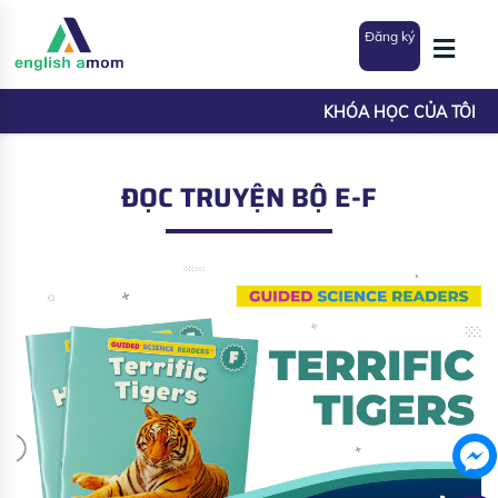
Đăng ký
KHÓA HỌC CỦA TÔI
ĐỌC TRUYỆN BỘ E-F