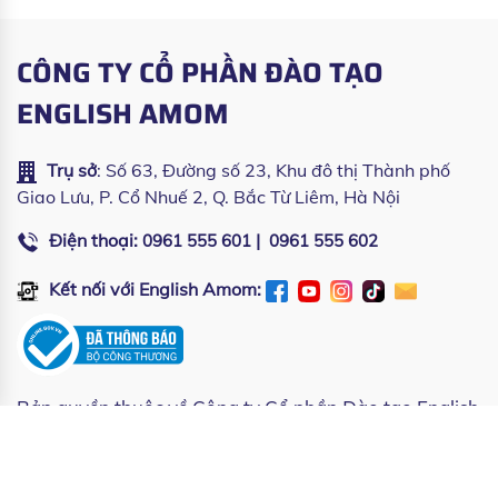
CÔNG TY CỔ PHẦN ĐÀO TẠO
ENGLISH AMOM
Trụ sở
: Số 63, Đường số 23, Khu đô thị Thành phố
Giao Lưu, P. Cổ Nhuế 2, Q. Bắc Từ Liêm, Hà Nội
Điện thoại:
|
0961 555 601
0961 555 602
Kết nối với English Amom:
Bản quyền thuộc về
Công ty Cổ phần Đào tạo English
Amom
| Copyright © All rights reserved by English
Amom