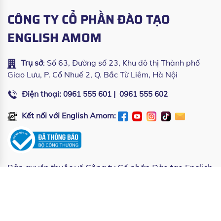
CÔNG TY CỔ PHẦN ĐÀO TẠO
ENGLISH AMOM
Trụ sở
: Số 63, Đường số 23, Khu đô thị Thành phố
Giao Lưu, P. Cổ Nhuế 2, Q. Bắc Từ Liêm, Hà Nội
Điện thoại:
|
0961 555 601
0961 555 602
Kết nối với English Amom:
Bản quyền thuộc về
Công ty Cổ phần Đào tạo English
Amom
| Copyright © All rights reserved by English
Amom