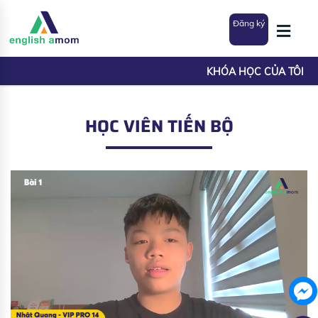
Đăng ký
KHÓA HỌC CỦA TÔI
HỌC VIÊN TIẾN BỘ