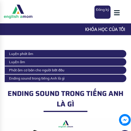
Đăng ký
KHÓA HỌC CỦA TÔI
Luyện phát âm
Luyện âm
Phát âm cơ bản cho người bắt đầu
Ending sound trong tiếng Anh là gì
ENDING SOUND TRONG TIẾNG ANH
LÀ GÌ