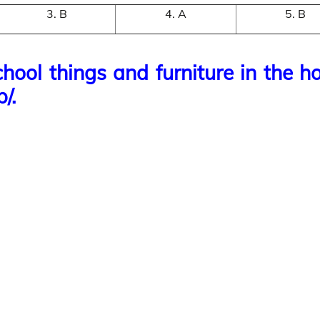
3. B
4. A
5. B
hool things and furniture in the h
/.