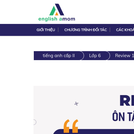
GIỚI THIỆU
CHƯƠNG TRÌNH ĐỐI TÁC
CÁC KHO
tiếng anh cấp II
Lớp 6
Review 1: