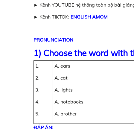
► Kênh YOUTUBE hệ thống toàn bộ bài giảng
► Kênh TIKTOK:
ENGLISH AMOM
PRONUNCIATION
1) Choose the word with t
1.
A. ear
s
2.
A. c
a
t
3.
A. light
s
4.
A. notebook
s
5.
A. br
o
ther
ĐÁP ÁN: