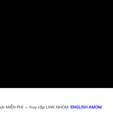
 thức MIỄN PHÍ → truy cập LINK NHÓM:
ENGLISH AMOM