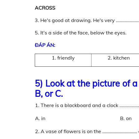
ACROSS
3. He's good at drawing. He's very .....................
5. It's a side of the face, below the eyes.
ĐÁP ÁN:
1. friendly
2. kitchen
5) Look at the picture of
B, or C.
1. There is a blackboard and a clock ..................
A. in
B. on
2. A vase of flowers is on the ...........................