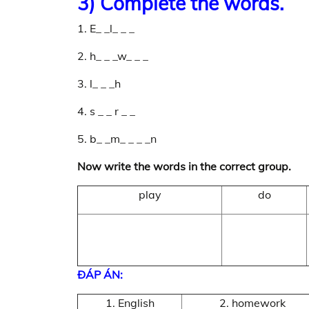
3) Complete the words.
1. E_ _l_ _ _
2. h_ _ _w_ _ _
3. l_ _ _h
4. s _ _ r _ _
5. b_ _m_ _ _ _n
Now write the words in the correct group.
play
do
ĐÁP ÁN:
1. English
2. homework