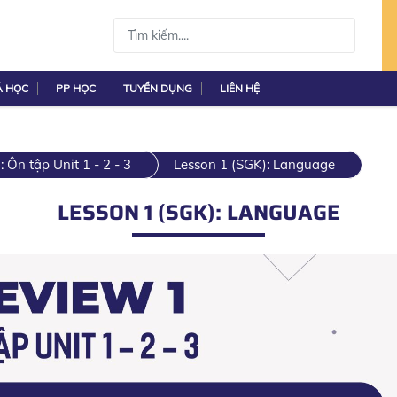
Á HỌC
PP HỌC
TUYỂN DỤNG
LIÊN HỆ
 Ôn tập Unit 1 - 2 - 3
Lesson 1 (SGK): Language
LESSON 1 (SGK): LANGUAGE