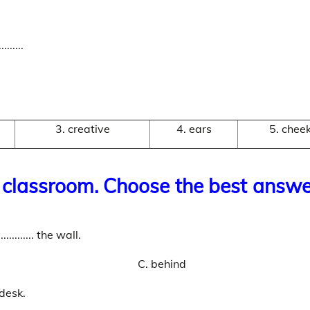
......
3. creative
4. ears
5. chee
 a classroom. Choose the best answe
.......... the wall.
C. behind
. desk.