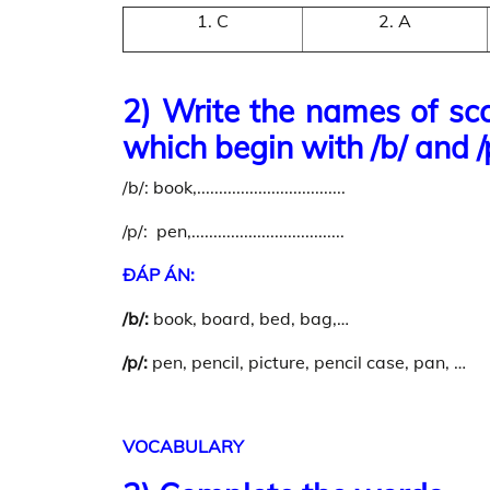
1. C
2. A
2) Write the names of scc
which begin with /b/ and /p
/b/: book,..................................
/p/: pen,...................................
ĐÁP ÁN:
/b/:
book, board, bed, bag,…
/p/:
pen, pencil, picture, pencil case, pan, …
VOCABULARY