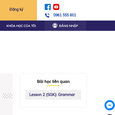
Đăng ký
0961 555 601
KHÓA HỌC CỦA TÔI
ĐĂNG NHẬP
Bài học liên quan
Lesson 2 (SGK): Grammar