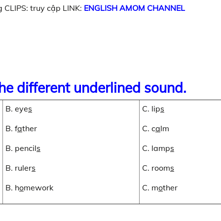
 CLIPS: truy cập LINK:
ENGLISH AMOM CHANNEL
he different underlined sound.
B. eye
s
C. lip
s
B. f
a
ther
C. c
a
lm
B. pencil
s
C. lamp
s
B. ruler
s
C. room
s
B. h
o
mework
C. m
o
ther