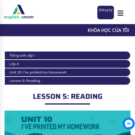
Đăng ký
KHÓA HỌC CỦA TÔI
Tiếng anh cấp I
Lớp 4
Unit 10: I've printed my homework
Lesson 5: Reading
LESSON 5: READING