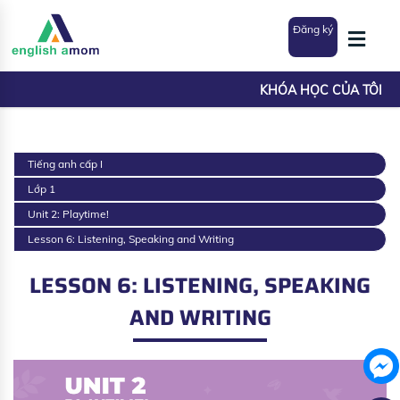
Đăng ký
KHÓA HỌC CỦA TÔI
Tiếng anh cấp I
Lớp 1
Unit 2: Playtime!
Lesson 6: Listening, Speaking and Writing
LESSON 6: LISTENING, SPEAKING
AND WRITING