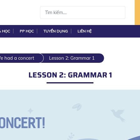
Á HỌC
PP HỌC
TUYỂN DỤNG
LIÊN HỆ
We had a concert
Lesson 2: Grammar 1
LESSON 2: GRAMMAR 1