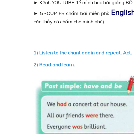
► Kênh YOUTUBE để mình học bài giảng B
Engli
► GROUP FB chấm bài miễn phí:
các thầy cô chấm cho mình nhé)
1) Listen to the chant again and repeat. Act.
2) Read and learn.