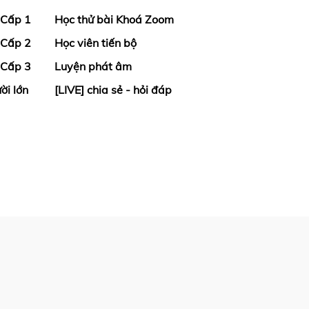
 Cấp 1
Học thử bài Khoá Zoom
 Cấp 2
Học viên tiến bộ
 Cấp 3
Luyện phát âm
ời lớn
[LIVE] chia sẻ - hỏi đáp