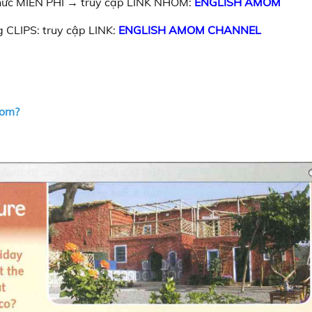
 thức MIỄN PHÍ → truy cập LINK NHÓM:
ENGLISH AMOM
 CLIPS: truy cập LINK:
ENGLISH AMOM CHANNEL
rom?