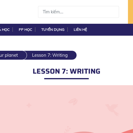
Á HỌC
PP HỌC
TUYỂN DỤNG
LIÊN HỆ
ur planet
Lesson 7: Writing
LESSON 7: WRITING