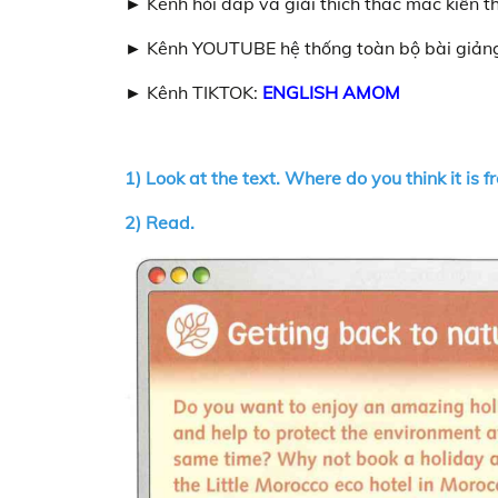
► Kênh hỏi đáp và giải thích thắc mắc kiến
► Kênh YOUTUBE hệ thống toàn bộ bài giảng
► Kênh TIKTOK:
ENGLISH AMOM
1) Look at the text. Where do you think it is f
2) Read.