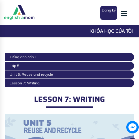
Đăng ký
KHÓA HỌC CỦA TÔI
Tiếng anh cấp I
Lớp 5
Unit 5: Reuse and recycle
Lesson 7: Writing
LESSON 7: WRITING