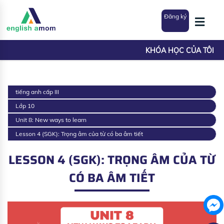
Đăng ký
KHÓA HỌC CỦA TÔI
tiếng anh cấp III
Lớp 10
Unit 8: New ways to learn
Lesson 4 (SGK): Trọng âm của từ có ba âm tiết
LESSON 4 (SGK): TRỌNG ÂM CỦA TỪ
CÓ BA ÂM TIẾT