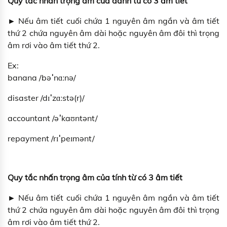
Quy tắc nhấn trọng âm của danh từ có 3 âm tiết
► Nếu âm tiết cuối chứa 1 nguyên âm ngắn và âm tiết
thứ 2 chứa nguyên âm dài hoặc nguyên âm đôi thì trọng
âm rơi vào âm tiết thứ 2.
Ex:
banana /bə
ˈ
nɑːnə/
disaster /dɪ
ˈ
zɑːstə(r)/
accountant /ə
ˈ
kaʊntənt/
repayment /rɪ
ˈ
peɪmənt/
Quy tắc nhấn trọng âm của tính từ có 3 âm tiết
► Nếu âm tiết cuối chứa 1 nguyên âm ngắn và âm tiết
thứ 2 chứa nguyên âm dài hoặc nguyên âm đôi thì trọng
âm rơi vào âm tiết thứ 2.