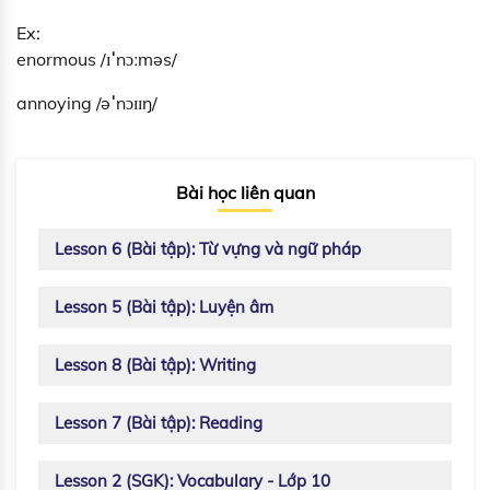
Ex:
enormous /ɪ
ˈ
nɔːməs/
annoying /ə
ˈ
nɔɪɪŋ/
Bài học liên quan
Lesson 6 (Bài tập): Từ vựng và ngữ pháp
Lesson 5 (Bài tập): Luyện âm
Lesson 8 (Bài tập): Writing
Lesson 7 (Bài tập): Reading
Lesson 2 (SGK): Vocabulary - Lớp 10