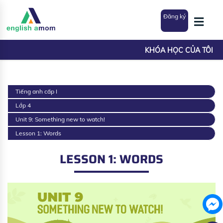
Đăng ký
KHÓA HỌC CỦA TÔI
Tiếng anh cấp I
Lớp 4
Unit 9: Something new to watch!
Lesson 1: Words
LESSON 1: WORDS