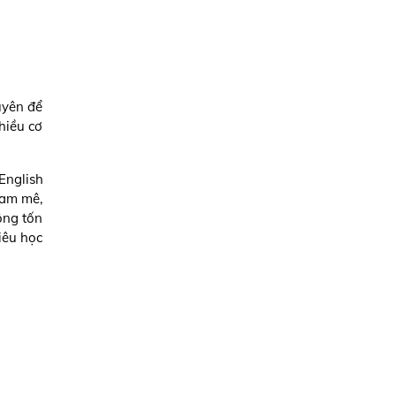
uyên để
hiều cơ
English
đam mê,
ông tốn
iêu học