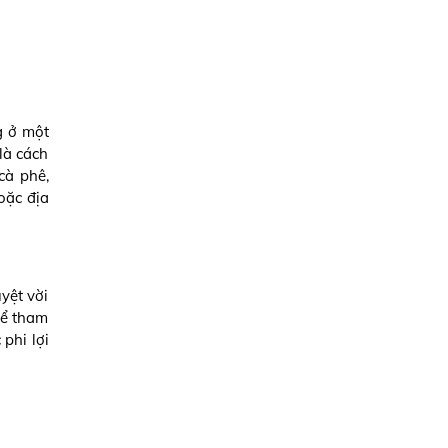
g ở một
là cách
cà phê,
oặc địa
yệt vời
hể tham
phi lợi