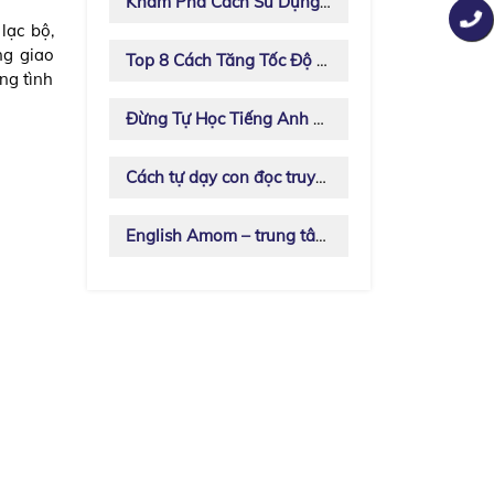
Khám Phá Cách Sử Dụng Thủ Pháp Dictation Listening - Nghe Chép Chính Tả
lạc bộ,
ng giao
Top 8 Cách Tăng Tốc Độ Đọc Hiểu Tiếng Anh Mà Dân Ngoại Ngữ Không Chia Sẻ Với Bạn
ng tình
Đừng Tự Học Tiếng Anh Ở Nhà Khi Chưa Biết 10 Kỹ Năng Luyện Nói Sau
Cách tự dạy con đọc truyện chuẩn âm tại nhà
English Amom – trung tâm Anh ngữ tốt nhất dành cho mọi lứa tuổi