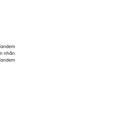
 Tandem
in nhắn
 Tandem