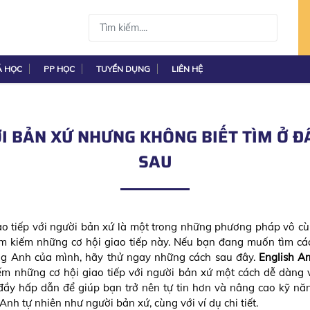
Á HỌC
PP HỌC
TUYỂN DỤNG
LIÊN HỆ
I BẢN XỨ NHƯNG KHÔNG BIẾT TÌM Ở 
SAU
iao tiếp với người bản xứ là một trong những phương pháp vô c
tìm kiếm những cơ hội giao tiếp này. Nếu bạn đang muốn tìm cá
iếng Anh của mình, hãy thử ngay những cách sau đây.
English 
ếm những cơ hội giao tiếp với người bản xứ một cách dễ dàng 
ầy hấp dẫn để giúp bạn trở nên tự tin hơn và nâng cao kỹ nă
Anh tự nhiên như người bản xứ, cùng với ví dụ chi tiết.