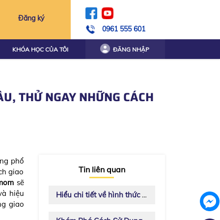
Đăng ký
0961 555 601
KHÓA HỌC CỦA TÔI
ĐĂNG NHẬP
ĐÂU, THỬ NGAY NHỮNG CÁCH
ùng phổ
Tin liên quan
ch giao
Amom
sẽ
và hiệu
Hiểu chi tiết về hình thức học Zoom của English Amom
ng giao