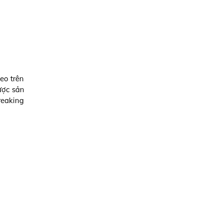
eo trên
ược sản
reaking