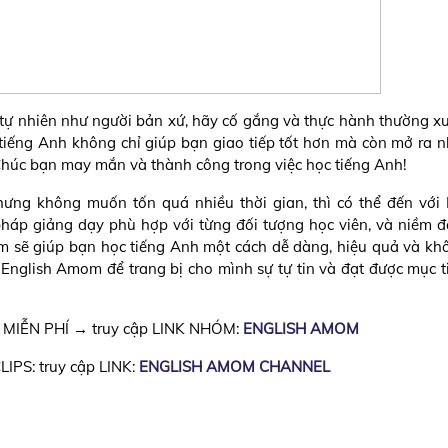
 tự nhiên như người bản xứ, hãy cố gắng và thực hành thường x
tiếng Anh không chỉ giúp bạn giao tiếp tốt hơn mà còn mở ra n
Chúc bạn may mắn và thành công trong việc học tiếng Anh!
ng không muốn tốn quá nhiều thời gian, thì có thể đến với 
háp giảng dạy phù hợp với từng đối tượng học viên, và niềm 
om sẽ giúp bạn học tiếng Anh một cách dễ dàng, hiệu quả và kh
 English Amom để trang bị cho mình sự tự tin và đạt được mục t
ức MIỄN PHÍ → truy cập LINK NHÓM:
ENGLISH AMOM
IPS: truy cập LINK:
ENGLISH AMOM CHANNEL