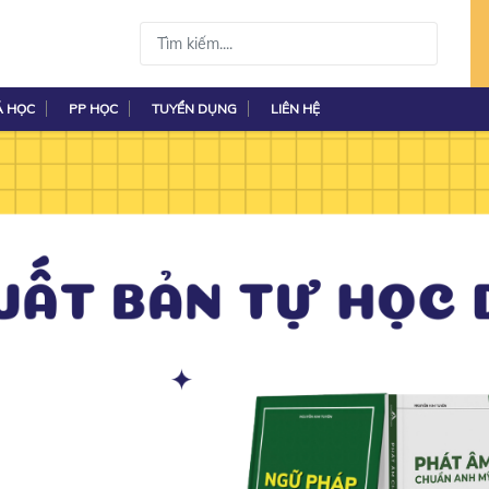
Á HỌC
PP HỌC
TUYỂN DỤNG
LIÊN HỆ