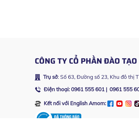
CÔNG TY CỔ PHẦN ĐÀO TẠ
Trụ sở
: Số 63, Đường số 23, Khu đô thị 
Điện thoại:
0961 555 601
|
0961 555 6
Kết nối với English Amom:
Bản quyền thuộc về
Công ty Cổ phần Đào tạo English