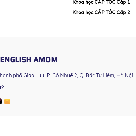
Khóa học CẤP TỐC Cấp 1
Khoá học CẤP TỐC Cấp 2
O ENGLISH AMOM
Thành phố Giao Lưu, P. Cổ Nhuế 2, Q. Bắc Từ Liêm, Hà Nội
02
 Amom
| Copyright © All rights reserved by English Amom