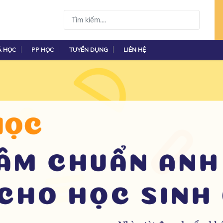
Á HỌC
PP HỌC
TUYỂN DỤNG
LIÊN HỆ