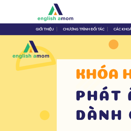
GIỚI THIỆU
CHƯƠNG TRÌNH ĐỐI TÁC
CÁC KHO