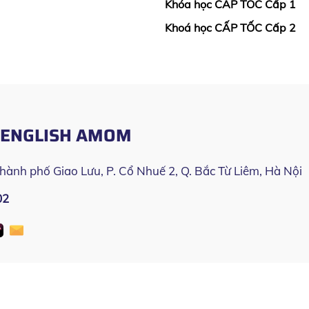
Khóa học CẤP TỐC Cấp 1
Khoá học CẤP TỐC Cấp 2
O ENGLISH AMOM
Thành phố Giao Lưu, P. Cổ Nhuế 2, Q. Bắc Từ Liêm, Hà Nội
02
 Amom
| Copyright © All rights reserved by English Amom