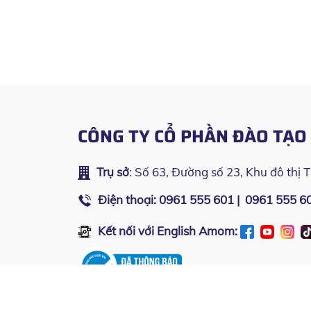
CÔNG TY CỔ PHẦN ĐÀO TẠ
Trụ sở
: Số 63, Đường số 23, Khu đô thị 
Điện thoại:
0961 555 601
|
0961 555 6
Kết nối với English Amom:
Bản quyền thuộc về
Công ty Cổ phần Đào tạo English