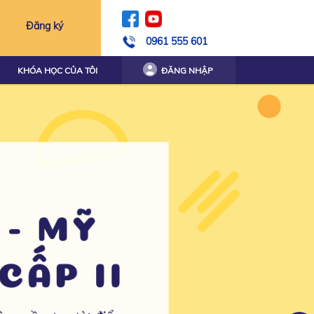
Đăng ký
0961 555 601
KHÓA HỌC CỦA TÔI
ĐĂNG NHẬP