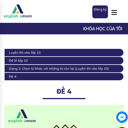
Đăng ký
KHÓA HỌC CỦA TÔI
Luyện thi vào lớp 10
Đề lẻ lớp 10
Dạng 2: Chọn từ khác với những từ còn lại (Luyện thi vào lớp 10)
Đề 4
ĐỀ 4