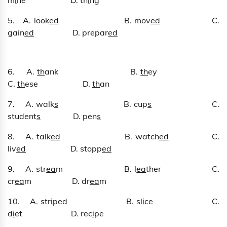
m
i
ne D. th
i
ng
5. A. look
ed
B. mov
ed
C.
gain
ed
D. prepar
ed
6. A.
th
ank B.
th
ey
C.
th
ese D.
th
an
7. A. walk
s
B. cup
s
C.
student
s
D. pen
s
8. A. talk
ed
B. watch
ed
C.
liv
ed
D. stopp
ed
9. A. str
ea
m B. l
ea
ther C.
cr
ea
m D. dr
ea
m
10. A. str
i
ped B. sl
i
ce C.
d
i
et D. rec
i
pe