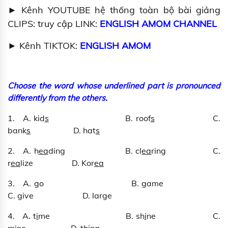
► Kênh YOUTUBE hệ thống toàn bộ bài giảng
CLIPS: truy cập LINK:
ENGLISH AMOM CHANNEL
► Kênh TIKTOK:
ENGLISH AMOM
Choose the word whose underlined part is pronounced
differently from the others.
1. A. kid
s
B. roof
s
C.
bank
s
D. hat
s
2. A. h
ea
ding B. cl
ea
ring C.
r
ea
lize D. Kor
ea
3. A.
g
o B.
g
ame
C.
g
ive D. lar
g
e
4. A. t
i
me B. sh
i
ne C.