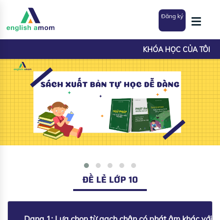
Đăng ký
KHÓA HỌC CỦA TÔI
ĐỀ LẺ LỚP 10
Dạng 1: Lựa chọn từ gạch chân có phát âm khác với nhữ