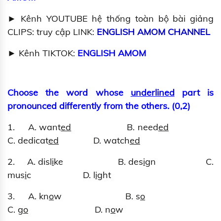
► Kênh YOUTUBE hệ thống toàn bộ bài giảng
CLIPS: truy cập LINK:
ENGLISH AMOM CHANNEL
► Kênh TIKTOK:
ENGLISH AMOM
Choose the word whose
underlined
part is
pronounced differently from the others. (0,2)
1. A. want
ed
B. need
ed
C. dedicat
ed
D. watch
ed
2. A. disl
i
ke B. des
i
gn C.
mus
i
c D. l
i
ght
3. A. kn
o
w B. s
o
C. g
o
D. n
o
w