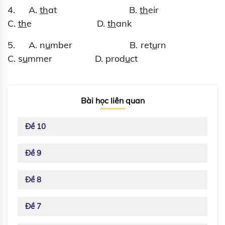
4. A.
th
at B.
th
eir
C.
th
e D.
th
ank
5. A. n
u
mber B. ret
u
rn
C. s
u
mmer D. prod
u
ct
Bài học liên quan
Đề 10
Đề 9
Đề 8
Đề 7