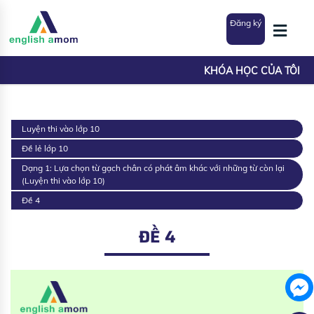
Đăng ký
KHÓA HỌC CỦA TÔI
Luyện thi vào lớp 10
Đề lẻ lớp 10
Dạng 1: Lựa chọn từ gạch chân có phát âm khác với những từ còn lại
(Luyện thi vào lớp 10)
Đề 4
ĐỀ 4