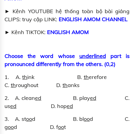
► Kênh YOUTUBE hệ thống toàn bộ bài giảng
CLIPS: truy cập LINK:
ENGLISH AMOM CHANNEL
► Kênh TIKTOK:
ENGLISH AMOM
Choose the word whose
underlined
part is
pronounced differently from the others. (0,2)
1. A.
th
ink B.
th
erefore
C.
th
roughout D.
th
anks
2. A. clean
ed
B. play
ed
C.
us
ed
D. hop
ed
3. A. st
oo
d B. bl
oo
d C.
g
oo
d D. f
oo
t