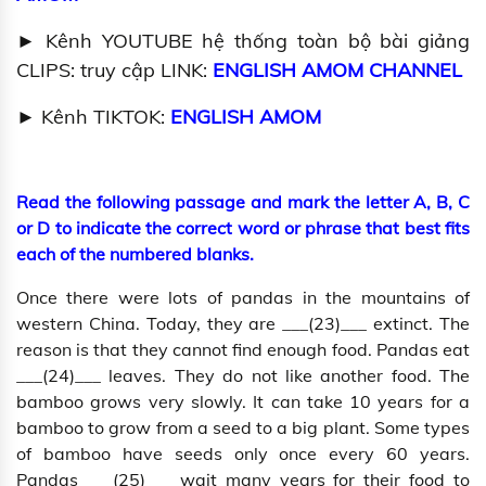
► Kênh YOUTUBE hệ thống toàn bộ bài giảng
CLIPS: truy cập LINK:
ENGLISH AMOM CHANNEL
► Kênh TIKTOK:
ENGLISH AMOM
Read the following passage and mark the letter A, B, C
or D to indicate the correct word or phrase that best fits
each of the numbered blanks.
Once there were lots of pandas in the mountains of
western China. Today, they are ___(23)___ extinct. The
reason is that they cannot find enough food. Pandas eat
___(24)___ leaves. They do not like another food. The
bamboo grows very slowly. It can take 10 years for a
bamboo to grow from a seed to a big plant. Some types
of bamboo have seeds only once every 60 years.
Pandas ___(25)___ wait many years for their food to