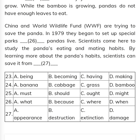
grow. While the bamboo is growing, pandas do not
have enough leaves to eat.
China and World Wildlife Fund (WWF) are trying to
save the panda. In 1979 they began to set up special
parks ___(26)___ pandas live. Scientists come here to
study the panda’s eating and mating habits. By
learning more about the panda’s habits, scientists can
save it from ___(27)___
23.
A. being
B. becoming
C. having
D. making
24.
A. banana
B. cabbage
C. grass
D. bamboo
25.
A. must
B. should
C. ought
D. might
26.
A. what
B. because
C. where
D. when
A.
B.
C.
D.
27.
appearance
destruction
extinction
damage