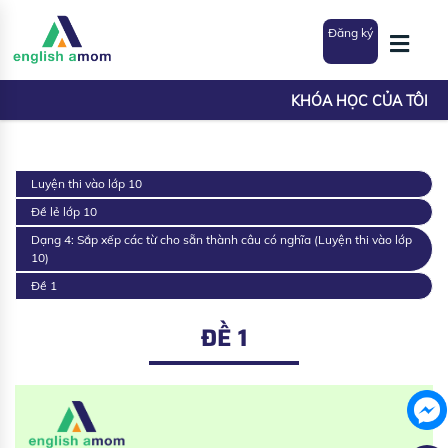
Đăng ký
KHÓA HỌC CỦA TÔI
Luyện thi vào lớp 10
Đề lẻ lớp 10
Dạng 4: Sắp xếp các từ cho sẵn thành câu có nghĩa (Luyện thi vào lớp
10)
Đề 1
ĐỀ 1