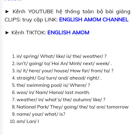
► Kênh YOUTUBE hệ thống toàn bộ bài giảng
CLIPS: truy cập LINK:
ENGLISH AMOM CHANNEL
► Kênh TIKTOK:
ENGLISH AMOM
in/ spring/ What/ like/ is/ the/ weather/ ?
isn’t/ going/ to/ Hoi An/ Minh/ next/ week/ .
is/ it/ here/ your/ house/ How far/ from/ to/ ?
straight/ Go/ turn/ and/ ahead/ right/ .
the/ swimming pool/ is/ Where/ ?
was/ in/ Nam/ Hanoi/ last month.
weather/ in/ what’s/ the/ autumn/ like/ ?
National Park/ They/ going/ the/ to/ are/ tomorrow
name/ your/ what/ is?
am/ Lan/ I