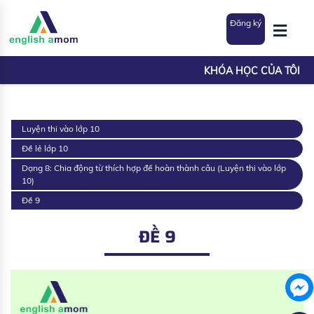
Đăng ký
KHÓA HỌC CỦA TÔI
Luyện thi vào lớp 10
Đề lẻ lớp 10
Dạng 8: Chia động từ thích hợp để hoàn thành câu (Luyện thi vào lớp
10)
Đề 9
ĐỀ 9