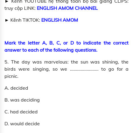
► Kênh YOUTUBE hệ thống toàn bộ bài giảng CLIPS:
truy cập LINK:
ENGLISH AMOM CHANNEL
► Kênh TIKTOK:
ENGLISH AMOM
Mark the letter A, B, C, or D to indicate the correct
answer to each of the following questions.
5. The day was marvelous: the sun was shining, the
birds were singing, so we ........................ to go for a
picnic.
A. decided
B. was deciding
C. had decided
D. would decide