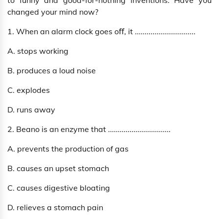
to funny and good-for-nothing inventions. Have you
changed your mind now?
1. When an alarm clock goes oﬀ, it ...............................
A. stops working
B. produces a loud noise
C. explodes
D. runs away
2. Beano is an enzyme that ................................
A. prevents the production of gas
B. causes an upset stomach
C. causes digestive bloating
D. relieves a stomach pain