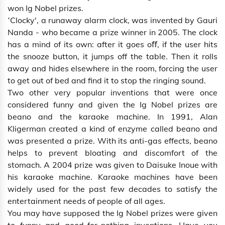
won Ig Nobel prizes.
‛Clocky', a runaway alarm clock, was invented by Gauri
Nanda - who became a prize winner in 2005. The clock
has a mind of its own: after it goes oﬀ, if the user hits
the snooze button, it jumps off the table. Then it rolls
away and hides elsewhere in the room, forcing the user
to get out of bed and find it to stop the ringing sound.
Two other very popular inventions that were once
considered funny and given the Ig Nobel prizes are
beano and the karaoke machine. In 1991, Alan
Kligerman created a kind of enzyme called beano and
was presented a prize. With its anti-gas effects, beano
helps to prevent bloating and discomfort of the
stomach. A 2004 prize was given to Daisuke Inoue with
his karaoke machine. Karaoke machines have been
widely used for the past few decades to satisfy the
entertainment needs of people of all ages.
You may have supposed the Ig Nobel prizes were given