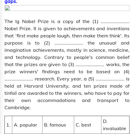
gaps.
The Ig Nobel Prize is a copy of the (1) ........................
Nobel Prize. It is given to achievements and inventions
that ‛first make people laugh, then make them think'. Its
purpose is to (2) ........................ the unusual and
imaginative achievements, mostly in science, medicine,
and technology. Contrary to people's common belief
that the prizes are given to (3) ........................ works, the
prize winners' findings need to be based on (4)
........................ research. Every year, a (5) ........................ is
held at Harvard University, and ten prizes made of
tinfoil are awarded to the winners, who have to pay for
their own accommodations and transport to
Cambridge.
D.
1.
A. popular
B. famous
C. best
invaluable