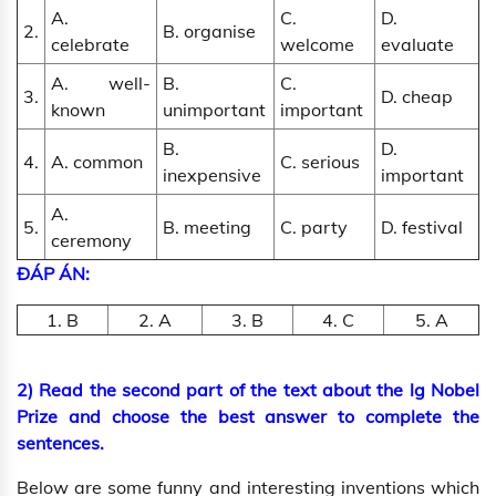
A.
C.
D.
2.
B. organise
celebrate
welcome
evaluate
A. well-
B.
C.
3.
D. cheap
known
unimportant
important
B.
D.
4.
A. common
C. serious
inexpensive
important
A.
5.
B. meeting
C. party
D. festival
ceremony
ĐÁP ÁN:
1. B
2. A
3. B
4. C
5. A
2) Read the second part of the text about the lg Nobel
Prize and choose the best answer to complete the
sentences.
Below are some funny and interesting inventions which