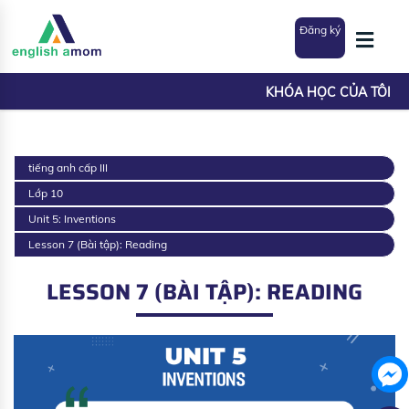
Đăng ký
KHÓA HỌC CỦA TÔI
tiếng anh cấp III
Lớp 10
Unit 5: Inventions
Lesson 7 (Bài tập): Reading
LESSON 7 (BÀI TẬP): READING