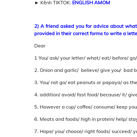
► Kênh TIKTOK:
ENGLISH AMOM
2) A friend asked you for advice about what
provided in their correct forms to write a let
Dear
1 You/ ask/ your letter/ what/ eat/ before/ go
2. Onion and garlic/ believe/ give you/ bad b
3. You/ not go/ eat peanuts or papaya/ as the
4. addition/ avoid/ fast food/ because/ it/ give
5. However a cup/ coffee/ consume/ keep yo
6. Meats and foods/ high in protein/ help/ st
7. Hope/ you/ choose/ right foods/ succeed/ y