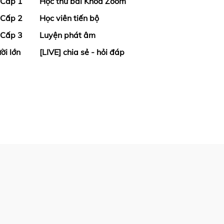
 Cấp 1
Học thử bài Khoá Zoom
 Cấp 2
Học viên tiến bộ
 Cấp 3
Luyện phát âm
ời lớn
[LIVE] chia sẻ - hỏi đáp