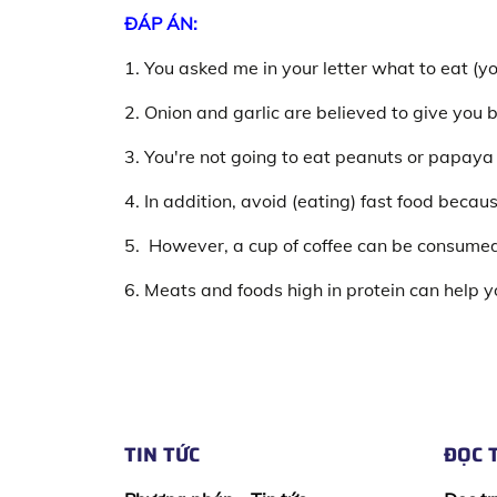
ĐÁP ÁN:
1. You asked me in your letter what to eat (y
2. Onion and garlic are believed to give you 
3. You're not going to eat peanuts or papaya 
4. In addition, avoid (eating) fast food becau
5. However, a cup of coffee can be consume
6. Meats and foods high in protein can help
TIN TỨC
ĐỌC 