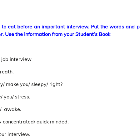
 to eat before an important interview. Put the words and 
ter. Use the information from your Student’s Book
/ job interview
reath.
y/ make you/ sleepy/ right?
/ you/ stress.
u/ awake.
ay concentrated/ quick minded.
our interview.