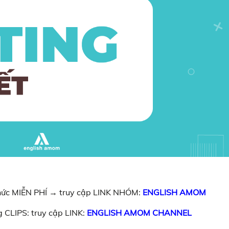
 thức MIỄN PHÍ → truy cập LINK NHÓM:
ENGLISH AMOM
 CLIPS: truy cập LINK:
ENGLISH AMOM CHANNEL