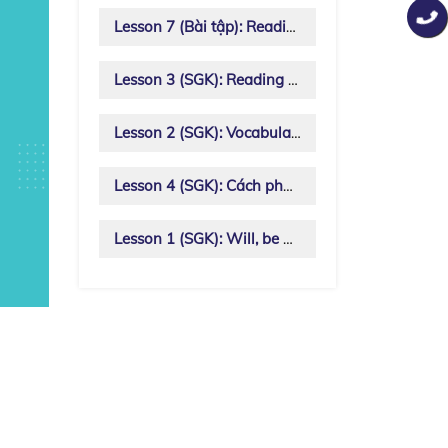
Lesson 7 (Bài tập): Reading
Lesson 3 (SGK): Reading (Lớp 10)
Lesson 2 (SGK): Vocabulary - Lớp 10
Lesson 4 (SGK): Cách phát âm /pr, pl, gr, gl/
Lesson 1 (SGK): Will, be going to và passive