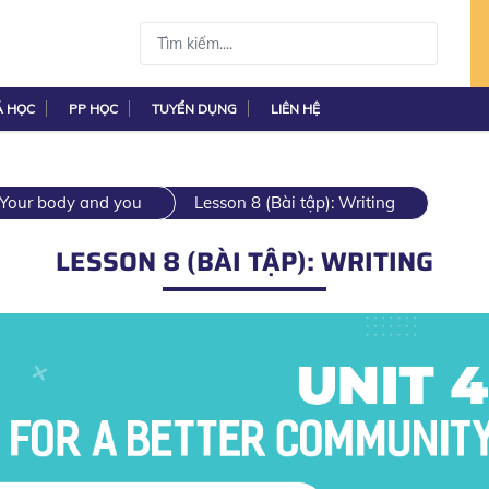
Á HỌC
PP HỌC
TUYỂN DỤNG
LIÊN HỆ
: Your body and you
Lesson 8 (Bài tập): Writing
LESSON 8 (BÀI TẬP): WRITING