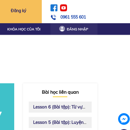
Đăng ký
0961 555 601
KHÓA HỌC CỦA TÔI
ĐĂNG NHẬP
Bài học liên quan
Lesson 6 (Bài tập): Từ vựng và ngữ pháp
Lesson 5 (Bài tập): Luyện âm