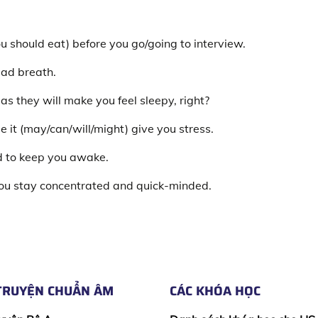
ou should eat) before you go/going to interview.
bad breath.
as they will make you feel sleepy, right?
se it (may/can/will/might) give you stress.
d to keep you awake.
 you stay concentrated and quick-minded.
TRUYỆN CHUẨN ÂM
CÁC KHÓA HỌC